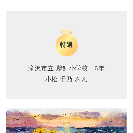
特選
滝沢市立 鵜飼小学校 6年
小松 千乃 さん