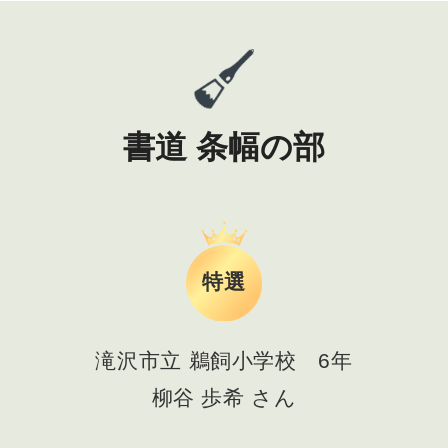
書道 条幅の部
特選
滝沢市立 鵜飼小学校 6年
柳谷 歩希 さん