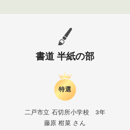
書道 半紙の部
特選
二戸市立 石切所小学校 3年
藤原 柑菜 さん